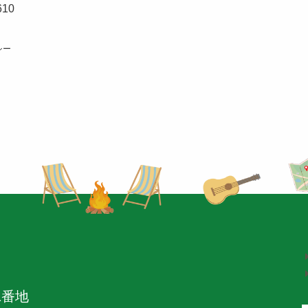
610
シー
1番地