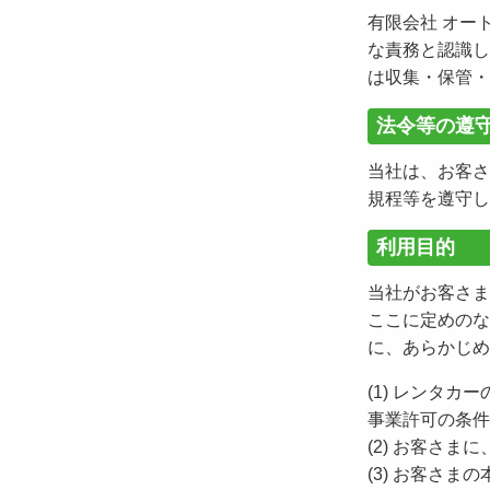
有限会社 オー
な責務と認識し
は収集・保管・
法令等の遵
当社は、お客さ
規程等を遵守し
利用目的
当社がお客さま
ここに定めのな
に、あらかじめ
(1) レンタ
事業許可の条件
(2) お客さ
(3) お客さ